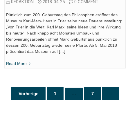
REDAKTION
2018-04-25
0 COMMENT
Pünktlich zum 200. Geburtstag des Philosophen eröffnet das
Museum Karl-Marx-Haus in Trier seine neue Dauerausstellung:
„Von Trier in die Welt. Karl Marx, seine Ideen und ihre Wirkung
bis heute“. Nach knapp acht Monaten Umbau- und
Renovierungsarbeiten öffnet Marx’ Geburtshaus pünktlich zu
dessen 200. Geburtstag wieder seine Pforte. Ab 5. Mai 2018
präsentiert das Museum auf […]
Read More
Seitennummerierung
…
Vorherige
1
7
8
der
Beiträge