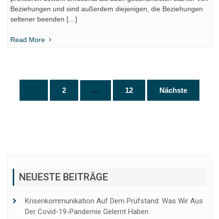
Beziehungen und sind außerdem diejenigen, die Beziehungen
seltener beenden […]
Read More
Seitennummerierung
…
1
2
12
Nächste
der
Beiträge
NEUESTE BEITRÄGE
Krisenkommunikation Auf Dem Prüfstand: Was Wir Aus
Der Covid-19-Pandemie Gelernt Haben