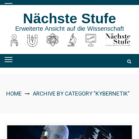
Skip
to
Nächste Stufe
content
Erweiterte Ansicht auf die Wissenschaft
HOME
ARCHIVE BY CATEGORY "KYBERNETIK"