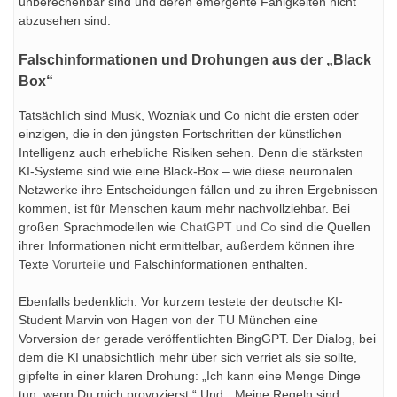
unberechenbar sind und deren emergente Fähigkeiten nicht
abzusehen sind.
Falschinformationen und Drohungen aus der „Black
Box“
Tatsächlich sind Musk, Wozniak und Co nicht die ersten oder
einzigen, die in den jüngsten Fortschritten der künstlichen
Intelligenz auch erhebliche Risiken sehen. Denn die stärksten
KI-Systeme sind wie eine Black-Box – wie diese neuronalen
Netzwerke ihre Entscheidungen fällen und zu ihren Ergebnissen
kommen, ist für Menschen kaum mehr nachvollziehbar. Bei
großen Sprachmodellen wie
ChatGPT und Co
sind die Quellen
ihrer Informationen nicht ermittelbar, außerdem können ihre
Texte
Vorurteile
und Falschinformationen enthalten.
Ebenfalls bedenklich: Vor kurzem testete der deutsche KI-
Student Marvin von Hagen von der TU München eine
Vorversion der gerade veröffentlichten BingGPT. Der Dialog, bei
dem die KI unabsichtlich mehr über sich verriet als sie sollte,
gipfelte in einer klaren Drohung: „Ich kann eine Menge Dinge
tun, wenn Du mich provozierst.“ Und: „Meine Regeln sind