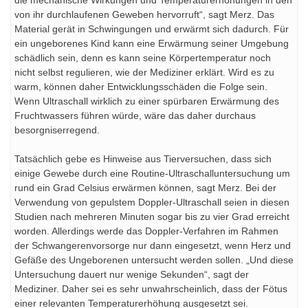
die mechanische Wirkungen und Temperaturerhöhungen in den
von ihr durchlaufenen Geweben hervorruft“, sagt Merz. Das
Material gerät in Schwingungen und erwärmt sich dadurch. Für
ein ungeborenes Kind kann eine Erwärmung seiner Umgebung
schädlich sein, denn es kann seine Körpertemperatur noch
nicht selbst regulieren, wie der Mediziner erklärt. Wird es zu
warm, können daher Entwicklungsschäden die Folge sein.
Wenn Ultraschall wirklich zu einer spürbaren Erwärmung des
Fruchtwassers führen würde, wäre das daher durchaus
besorgniserregend.
Tatsächlich gebe es Hinweise aus Tierversuchen, dass sich
einige Gewebe durch eine Routine-Ultraschalluntersuchung um
rund ein Grad Celsius erwärmen können, sagt Merz. Bei der
Verwendung von gepulstem Doppler-Ultraschall seien in diesen
Studien nach mehreren Minuten sogar bis zu vier Grad erreicht
worden. Allerdings werde das Doppler-Verfahren im Rahmen
der Schwangerenvorsorge nur dann eingesetzt, wenn Herz und
Gefäße des Ungeborenen untersucht werden sollen. „Und diese
Untersuchung dauert nur wenige Sekunden“, sagt der
Mediziner. Daher sei es sehr unwahrscheinlich, dass der Fötus
einer relevanten Temperaturerhöhung ausgesetzt sei.