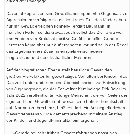
erklärt der Pädagoge.
Davon abzugrenzen sind Gewalthandlungen. »Im Gegensatz zu
Aggressionen verfolgen sie ein konkretes Ziel, das Kinder eben
nur mit Gewalt erreichen können«, erklärt Baumann. In
manchen Fällen sei die Gewalt auch selbst das Ziel, etwa weil
das Erleben von Brutalität positive Gefühle auslöst. Gerade
Letzteres käme aber nur äußerst selten vor und sei in der Regel
das Ergebnis eines Zusammenspiels verschiedener
biografischer und gesellschaftlicher Faktoren.
Auf der biografischen Ebene stellt häusliche Gewalt den
größten Risikofaktor für gewalttätiges Verhalten bei Kindern dar.
Das zeigt unter anderem
eine Übersichtsarbeit zur Entwicklung
von Jugendgewalt
, die der Schweizer Kriminologe Dirk Baier im
Jahr 2022 veröffentlichte: »Junge Menschen, die von Seiten der
eigenen Eltern Gewalt erlebt, weisen eine höhere Bereitschaft
auf, Normen zu brechen«, heißt es dort. Ein Anstieg elterlichen
Gewaltverhaltens würde dementsprechend mit einem Anstieg
der Kinder- und Jugendkriminalität einhergehen.
»Gerade bei sehr frühen Gewalterfahrungen passt sich