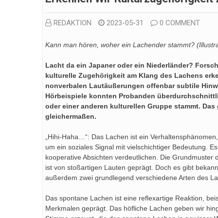
REDAKTION
2023-05-31
0 COMMENT
Kann man hören, woher ein Lachender stammt? (Illustra
Lacht da ein Japaner oder ein Niederländer? Forsc
kulturelle Zugehörigkeit am Klang des Lachens erk
nonverbalen Lautäußerungen offenbar subtile Hinw
Hörbeispiele konnten Probanden überdurchschnittli
oder einer anderen kulturellen Gruppe stammt. Das
gleichermaßen.
„Hihi-Haha…“: Das Lachen ist ein Verhaltensphänomen, 
um ein soziales Signal mit vielschichtiger Bedeutung. 
kooperative Absichten verdeutlichen. Die Grundmuster 
ist von stoßartigen Lauten geprägt. Doch es gibt bekann
außerdem zwei grundlegend verschiedene Arten des L
Das spontane Lachen ist eine reflexartige Reaktion, beis
Merkmalen geprägt. Das höfliche Lachen geben wir hing