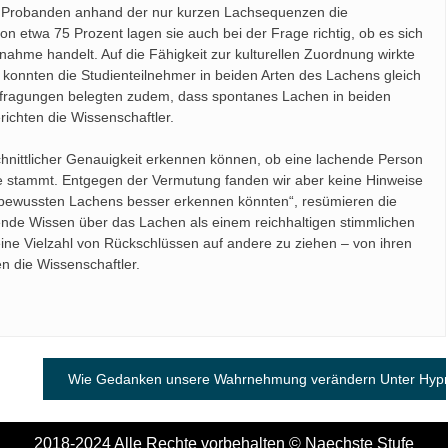
die Probanden anhand der nur kurzen Lachsequenzen die
on etwa 75 Prozent lagen sie auch bei der Frage richtig, ob es sich
nahme handelt. Auf die Fähigkeit zur kulturellen Zuordnung wirkte
 konnten die Studienteilnehmer in beiden Arten des Lachens gleich
efragungen belegten zudem, dass spontanes Lachen in beiden
richten die Wissenschaftler.
hnittlicher Genauigkeit erkennen können, ob eine lachende Person
pe stammt. Entgegen der Vermutung fanden wir aber keine Hinweise
 bewussten Lachens besser erkennen könnten“, resümieren die
nde Wissen über das Lachen als einem reichhaltigen stimmlichen
ne Vielzahl von Rückschlüssen auf andere zu ziehen – von ihren
en die Wissenschaftler.
Wie Gedanken unsere Wahrnehmung verändern Unter Hypnos
2018-2024 Alle Rechte vorbehalten © Naechste Stufe