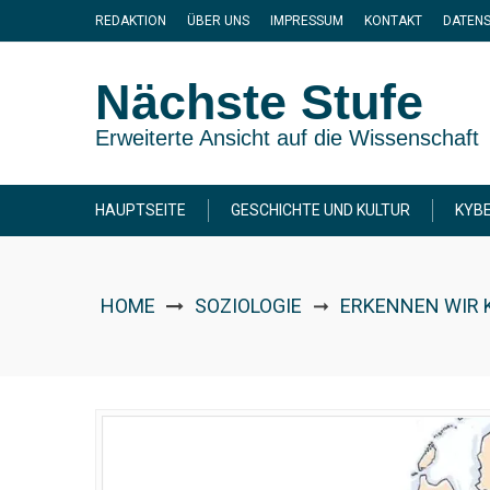
Skip
REDAKTION
ÜBER UNS
IMPRESSUM
KONTAKT
DATEN
to
content
Nächste Stufe
Erweiterte Ansicht auf die Wissenschaft
HAUPTSEITE
GESCHICHTE UND KULTUR
KYBE
HOME
SOZIOLOGIE
ERKENNEN WIR 
➞