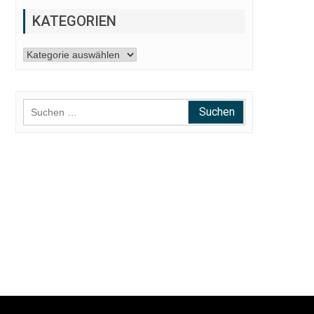
KATEGORIEN
Kategorien
Suchen
nach:
e eingeflößte Suggestionen beeinflussen das Tastempfinden