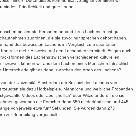
ise imitiert. Durch dieses kommunikative Signal vermitteln wir
mindest Friedlichkeit und gute Laune.
Menschen bestimmte Personen anhand ihres Lachens recht gut
haufnahmen zuordnen, die sie zuvor nur sprechen gehört haben.
er anhand des bewussten Lachens im Vergleich zum spontanen.
he Kontrolle mehr Hinweise auf den Lachenden vermittelt. Es gab auch
sdrucksformen des Lachens zwischen verschiedenen kulturellen
 inwieweit können wir aus dem Lachen eines Menschen tatsächlich
he Unterschiede gibt es dabei zwischen den Arten des Lachens?
 von der Universität Amsterdam am Beispiel des Lachens von
rzeugten sie dazu Hörbeispiele. Männliche und weibliche Probanden
tgewählte Videos oder aber „höflich“ über Witze anderer, die sie
ufnahmen gewannen die Forscher dann 350 niederländische und 445
 Länge von jeweils etwa fünf Sekunden. Sie wurden dann 273
n zur Beurteilung vorgespielt.