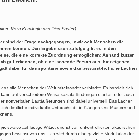
tion: Roza Kamiloglu and Disa Sauter)
her sind der Frage nachgegangen, inwieweit Menschen die
ennen können. Den Ergebnissen zufolge gibt es in den
eise, die eine korrekte Zuordnung ermöglichen: Anhand kurzer
ch gut erkennen, ob eine lachende Person aus ihrer eigenen
 galt dabei für das spontane sowie das bewusst-höfliche Lachen
das alle Menschen der Welt miteinander verbindet. Es handelt sich
Es kann auf verschiedene Weise soziale Bindungen stärken oder auch
der nonverbalen Lautäußerungen sind dabei universell: Das Lachen
tlich deutliche individuelle Unterschiede in Klängen und Mustern und
achens.
pielsweise auf lustige Witze, und ist von unkontrollierten akustischen
egen bewusst von uns – es wird durch eine gezielte Modulation der