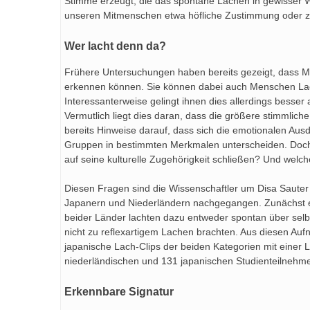
Stimme erzeugt, die das spontane Lachen in gewisser We
unseren Mitmenschen etwa höfliche Zustimmung oder zu
Wer lacht denn da?
Frühere Untersuchungen haben bereits gezeigt, dass 
erkennen können. Sie können dabei auch Menschen Lac
Interessanterweise gelingt ihnen dies allerdings bess
Vermutlich liegt dies daran, dass die größere stimmlic
bereits Hinweise darauf, dass sich die emotionalen Au
Gruppen in bestimmten Merkmalen unterscheiden. Doch
auf seine kulturelle Zugehörigkeit schließen? Und welc
Diesen Fragen sind die Wissenschaftler um Disa Sauter
Japanern und Niederländern nachgegangen. Zunächst e
beider Länder lachten dazu entweder spontan über selbs
nicht zu reflexartigem Lachen brachten. Aus diesen A
japanische Lach-Clips der beiden Kategorien mit einer
niederländischen und 131 japanischen Studienteilnehmer
Erkennbare Signatur