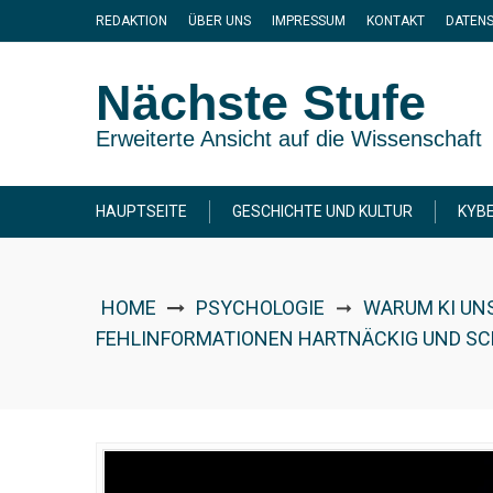
Skip
REDAKTION
ÜBER UNS
IMPRESSUM
KONTAKT
DATEN
to
content
Nächste Stufe
Erweiterte Ansicht auf die Wissenschaft
HAUPTSEITE
GESCHICHTE UND KULTUR
KYBE
HOME
PSYCHOLOGIE
WARUM KI UN
➞
FEHLINFORMATIONEN HARTNÄCKIG UND SC