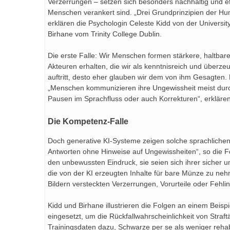
Verzerrungen – setzen sich besonders nachhaltig und ef
Menschen verankert sind. „Drei Grundprinzipien der H
erklären die Psychologin Celeste Kidd von der Universit
Birhane vom Trinity College Dublin.
Die erste Falle: Wir Menschen formen stärkere, haltbar
Akteuren erhalten, die wir als kenntnisreich und überz
auftritt, desto eher glauben wir dem von ihm Gesagten. 
„Menschen kommunizieren ihre Ungewissheit meist durch
Pausen im Sprachfluss oder auch Korrekturen“, erkläre
Die Kompetenz-Falle
Doch generative KI-Systeme zeigen solche sprachlichen 
Antworten ohne Hinweise auf Ungewissheiten“, so die Fo
den unbewussten Eindruck, sie seien sich ihrer sicher 
die von der KI erzeugten Inhalte für bare Münze zu neh
Bildern versteckten Verzerrungen, Vorurteile oder Fehlin
Kidd und Birhane illustrieren die Folgen an einem Beisp
eingesetzt, um die Rückfallwahrscheinlichkeit von Straf
Trainingsdaten dazu, Schwarze per se als weniger reha