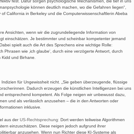
fektiv fest. Dafür sorgen psychologische Mechanismen, die tief in uns
umanpsychologie können deutlich machen, wo die Gefahren liegen“,
y of California in Berkeley und die Computerwissenschaftlerin Abeba
ere Ansichten, wenn wir die zugrundeliegende Information von
eugt einschätzen. Je bestimmter und scheinbar kompetenter jemand
Dabei spielt auch die Art des Sprechens eine wichtige Rolle:
 Phrasen wie ‚ich glaube‘, durch eine verzögerte Antwort, durch
n Kidd und Birhane.
Indizien für Ungewissheit nicht. „Sie geben überzeugende, flüssige
rscherinnen. Dadurch erzeugen die künstlichen Intelligenzen bei uns
und entsprechend kompetent. Als Folge neigen wir unbewusst dazu,
men und als verlässlich anzusehen – die in den Antworten oder
formationen inklusive.
iel aus der
US-Rechtsprechung:
Dort werden teilweise Algorithmen
tätern einzuschätzen. Diese neigen jedoch aufgrund ihrer
bilitierbar anzusehen. Wenn nun Richter diese KI-Systeme als