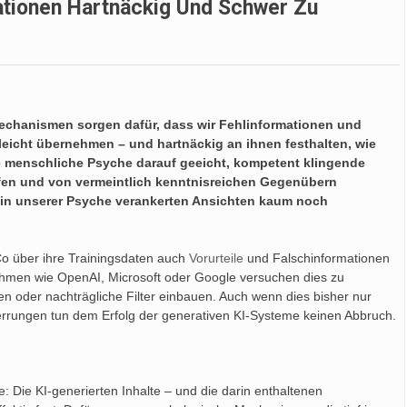
ationen Hartnäckig Und Schwer Zu
Mechanismen sorgen dafür, dass wir Fehlinformationen und
 leicht übernehmen – und hartnäckig an ihnen festhalten, wie
re menschliche Psyche darauf geeicht, kompetent klingende
ufen und von vermeintlich kenntnisreichen Gegenübern
e in unserer Psyche verankerten Ansichten kaum noch
 über ihre Trainingsdaten auch
Vorurteile
und Falschinformationen
nehmen wie OpenAI, Microsoft oder Google versuchen dies zu
en oder nachträgliche Filter einbauen. Auch wenn dies bisher nur
rzerrungen tun dem Erfolg der generativen KI-Systeme keinen Abbruch.
: Die KI-generierten Inhalte – und die darin enthaltenen