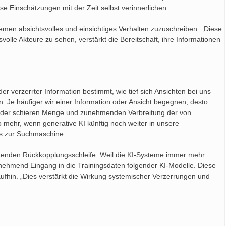
e Einschätzungen mit der Zeit selbst verinnerlichen.
en absichtsvolles und einsichtiges Verhalten zuzuschreiben. „Diese
volle Akteure zu sehen, verstärkt die Bereitschaft, ihre Informationen
der verzerrter Information bestimmt, wie tief sich Ansichten bei uns
. Je häufiger wir einer Information oder Ansicht begegnen, desto
n der schieren Menge und zunehmenden Verbreitung der von
o mehr, wenn generative KI künftig noch weiter in unsere
is zur Suchmaschine.
tärkenden Rückkopplungsschleife: Weil die KI-Systeme immer mehr
zunehmend Eingang in die Trainingsdaten folgender KI-Modelle. Diese
aufhin. „Dies verstärkt die Wirkung systemischer Verzerrungen und