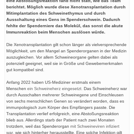
eine Abstoßungsreaktion fand nicht statt, wie das Team
berichtet. Möglich wurde diese Xenotransplantation durch
Mitimplantation des Schweinethymus und durch
Ausschaltung eines Gens im Spenderschwein. Dadurch
fehlte der Spenderniere das Molekül, das sonst die akute
Immunreaktion beim Menschen auslösen würde.
Die Xenotransplantation gilt schon länger als vielversprechende
Möglichkeit, um den Mangel an Spenderorganen in der Medizin
auszugleichen. Vor allem Schweineorgane gelten dabei als
potenziell geeignet, weil sie in Größe und Gewebemerkmalen
gut kompatibel sind.
Anfang 2022 haben US-Mediziner erstmals einem
Menschen
ein Schweineherz eingesetzt.
Das Schweineherz war
durch Ausschalten mehrerer Schweinegene und Einschleusen
von sechs menschlichen Genen so verändert worden, dass es
immunpologisch zum Körper des Empfängers passte. Die
Transplantation verlief erfolgreich, eine Abstoßungsreaktion
blieb aus. Allerdings starb der Patient nach zwei Monaten
trotzdem, weil das Spenderorgan
mit Schweineviren infiziert
war,
wie sich hinterher herausstellte. Eine solche Infektion gilt