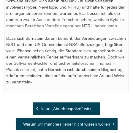
Schwabe erklärt: »Ich war in drei NIST-Auswahlverfahren
involviert (Kyber, NewHope, und NTRU) und hätte für jedes der
drei argumentieren können, warum es klar besser ist, als die
anderen zwei.«
Auch andere Forscher sehen, weshalb Kyber in
manchen Bereichen Vorteile gegenüber NTRU haben kann
.
Dass sich Bernstein darum bemüht, die Verbindungen zwischen
NIST und dem US-Geheimdienst NSA offenzulegen, begrüßen
viele. Ebenso sei es richtig, die Standardisierungsbehörde auf
einen vermeintlichen Fehler aufmerksam zu machen. Doch
wie
der Softwareentwickler und Sicherheitsforscher Thomas H.
Ptacek schreibt
, habe Bernstein sich durch seinen Blogbeitrag
»dafür entschieden, dies auf die aufrührerischste Art und Weise
zu vermitteln«.
Beitragsnavigation
Neue „Abnehmspritze“ wirkt
Warum wir manches lieber nicht wissen wollen