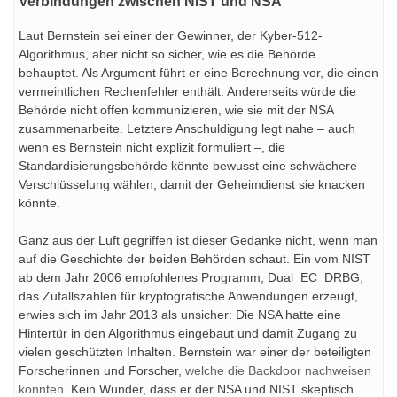
Verbindungen zwischen NIST und NSA
Laut Bernstein sei einer der Gewinner, der Kyber-512-
Algorithmus, aber nicht so sicher, wie es die Behörde
behauptet. Als Argument führt er eine Berechnung vor, die einen
vermeintlichen Rechenfehler enthält. Andererseits würde die
Behörde nicht offen kommunizieren, wie sie mit der NSA
zusammenarbeite. Letztere Anschuldigung legt nahe – auch
wenn es Bernstein nicht explizit formuliert –, die
Standardisierungsbehörde könnte bewusst eine schwächere
Verschlüsselung wählen, damit der Geheimdienst sie knacken
könnte.
Ganz aus der Luft gegriffen ist dieser Gedanke nicht, wenn man
auf die Geschichte der beiden Behörden schaut. Ein vom NIST
ab dem Jahr 2006 empfohlenes Programm, Dual_EC_DRBG,
das Zufallszahlen für kryptografische Anwendungen erzeugt,
erwies sich im Jahr 2013 als unsicher: Die NSA hatte eine
Hintertür in den Algorithmus eingebaut und damit Zugang zu
vielen geschützten Inhalten. Bernstein war einer der beteiligten
Forscherinnen und Forscher,
welche die Backdoor nachweisen
konnten
. Kein Wunder, dass er der NSA und NIST skeptisch