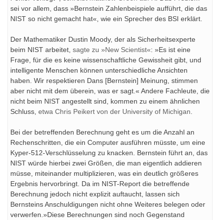
sei vor allem, dass »Bernstein Zahlenbeispiele aufführt, die das
NIST so nicht gemacht hat«, wie ein Sprecher des BSI erklärt.
Der Mathematiker Dustin Moody, der als Sicherheitsexperte
beim NIST arbeitet,
sagte zu »New Scientist«
: »Es ist eine
Frage, für die es keine wissenschaftliche Gewissheit gibt, und
intelligente Menschen können unterschiedliche Ansichten
haben. Wir respektieren Dans [Bernstein] Meinung, stimmen
aber nicht mit dem überein, was er sagt.« Andere Fachleute, die
nicht beim NIST angestellt sind, kommen zu einem ähnlichen
Schluss,
etwa Chris Peikert von der University of Michigan
.
Bei der betreffenden Berechnung geht es um die Anzahl an
Rechenschritten, die ein Computer ausführen müsste, um eine
Kyper-512-Verschlüsselung zu knacken. Bernstein führt an, das
NIST würde hierbei zwei Größen, die man eigentlich addieren
müsse, miteinander multiplizieren, was ein deutlich größeres
Ergebnis hervorbringt. Da im NIST-Report die betreffende
Berechnung jedoch nicht explizit auftaucht, lassen sich
Bernsteins Anschuldigungen nicht ohne Weiteres belegen oder
verwerfen.»Diese Berechnungen sind noch Gegenstand