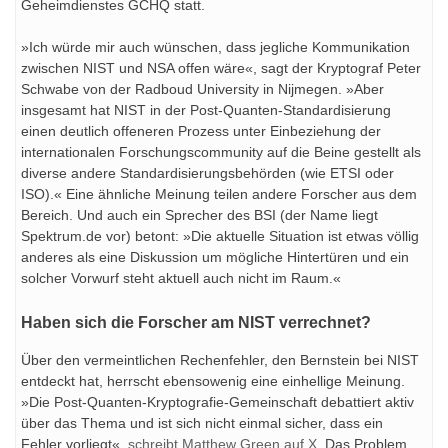
Geheimdienstes GCHQ statt.
»Ich würde mir auch wünschen, dass jegliche Kommunikation
zwischen NIST und NSA offen wäre«, sagt der Kryptograf Peter
Schwabe von der Radboud University in Nijmegen. »Aber
insgesamt hat NIST in der Post-Quanten-Standardisierung
einen deutlich offeneren Prozess unter Einbeziehung der
internationalen Forschungscommunity auf die Beine gestellt als
diverse andere Standardisierungsbehörden (wie ETSI oder
ISO).« Eine ähnliche Meinung teilen andere Forscher aus dem
Bereich. Und auch ein Sprecher des BSI (der Name liegt
Spektrum.de vor) betont: »Die aktuelle Situation ist etwas völlig
anderes als eine Diskussion um mögliche Hintertüren und ein
solcher Vorwurf steht aktuell auch nicht im Raum.«
Haben sich die Forscher am NIST verrechnet?
Über den vermeintlichen Rechenfehler, den Bernstein bei NIST
entdeckt hat, herrscht ebensowenig eine einhellige Meinung.
»Die Post-Quanten-Kryptografie-Gemeinschaft debattiert aktiv
über das Thema und ist sich nicht einmal sicher, dass ein
Fehler vorliegt«,
schreibt Matthew Green auf X
. Das Problem