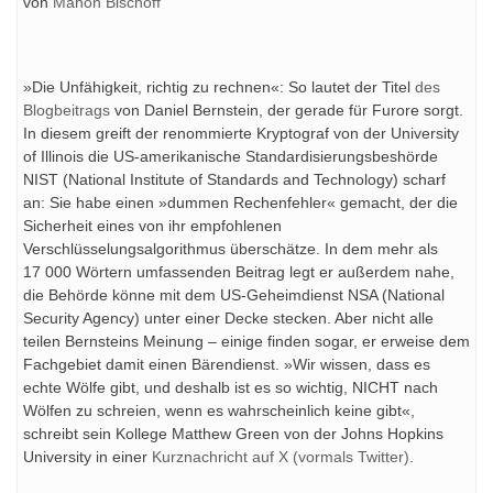
von
Manon Bischoff
»Die Unfähigkeit, richtig zu rechnen«: So lautet der Titel
des
Blogbeitrags
von Daniel Bernstein, der gerade für Furore sorgt.
In diesem greift der renommierte Kryptograf von der University
of Illinois die US-amerikanische Standardisierungsbeshörde
NIST (National Institute of Standards and Technology) scharf
an: Sie habe einen »dummen Rechenfehler« gemacht, der die
Sicherheit eines von ihr empfohlenen
Verschlüsselungsalgorithmus überschätze. In dem mehr als
17 000 Wörtern umfassenden Beitrag legt er außerdem nahe,
die Behörde könne mit dem US-Geheimdienst NSA (National
Security Agency) unter einer Decke stecken. Aber nicht alle
teilen Bernsteins Meinung – einige finden sogar, er erweise dem
Fachgebiet damit einen Bärendienst. »Wir wissen, dass es
echte Wölfe gibt, und deshalb ist es so wichtig, NICHT nach
Wölfen zu schreien, wenn es wahrscheinlich keine gibt«,
schreibt sein Kollege Matthew Green von der Johns Hopkins
University in einer
Kurznachricht auf X (vormals Twitter)
.