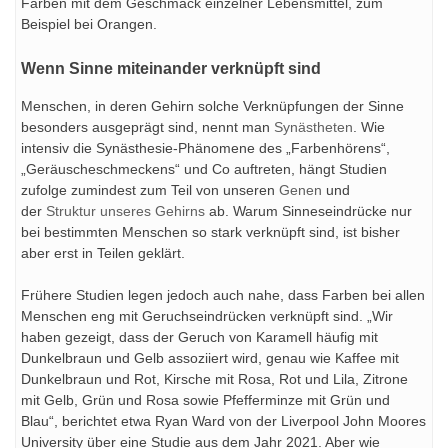
Farben mit dem Geschmack einzelner Lebensmittel, zum
Beispiel bei Orangen.
Wenn Sinne miteinander verknüpft sind
Menschen, in deren Gehirn solche Verknüpfungen der Sinne
besonders ausgeprägt sind, nennt man
Synästheten
. Wie
intensiv die Synästhesie-Phänomene des „Farbenhörens“,
„Geräuscheschmeckens“ und Co auftreten, hängt Studien
zufolge zumindest zum Teil von unseren
Genen
und
der
Struktur unseres Gehirns
ab. Warum Sinneseindrücke nur
bei bestimmten Menschen so stark verknüpft sind, ist bisher
aber erst in Teilen geklärt.
Frühere Studien legen jedoch auch nahe, dass Farben bei allen
Menschen eng mit Geruchseindrücken verknüpft sind. „Wir
haben gezeigt, dass der Geruch von Karamell häufig mit
Dunkelbraun und Gelb assoziiert wird, genau wie Kaffee mit
Dunkelbraun und Rot, Kirsche mit Rosa, Rot und Lila, Zitrone
mit Gelb, Grün und Rosa sowie Pfefferminze mit Grün und
Blau“, berichtet etwa Ryan Ward von der Liverpool John Moores
University über eine Studie aus dem Jahr 2021. Aber wie