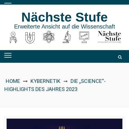
Skip
to
Nächste Stufe
content
Erweiterte Ansicht auf die Wissenschaft
HOME
KYBERNETIK
DIE „SCIENCE“-
➞
HIGHLIGHTS DES JAHRES 2023