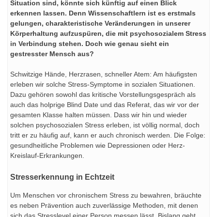
Situation sind, könnte sich künftig auf einen Blick
erkennen lassen. Denn Wissenschaftlern ist es erstmals
gelungen, charakteristische Veränderungen in unserer
Körperhaltung aufzuspüren, die mit psychosozialem Stress
in Verbindung stehen. Doch wie genau sieht ein
gestresster Mensch aus?
Schwitzige Hände, Herzrasen, schneller Atem: Am häufigsten
erleben wir solche Stress-Symptome in sozialen Situationen.
Dazu gehören sowohl das kritische Vorstellungsgespräch als
auch das holprige Blind Date und das Referat, das wir vor der
gesamten Klasse halten müssen. Dass wir hin und wieder
solchen psychosozialen Stress erleben, ist völlig normal, doch
tritt er zu häufig auf, kann er auch chronisch werden. Die Folge:
gesundheitliche Problemen wie Depressionen oder Herz-
Kreislauf-Erkrankungen.
Stresserkennung in Echtzeit
Um Menschen vor chronischem Stress zu bewahren, bräuchte
es neben Prävention auch zuverlässige Methoden, mit denen
sich das Stresslevel einer Person messen lässt. Bislang geht