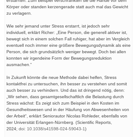
erstarrten. Zum Beispiel verschränkten sie die Hände vor dem
Körper oder standen kerzengerade statt auch mal das Gewicht
zu verlagern.
Wie sehr jemand unter Stress erstarrt, ist jedoch sehr
individuell, erklärt Richer: „Eine Person, die generell aktiver ist,
bewegt sich in einem solchen Fall ruhiger, hat aber im Vergleich
eventuell noch immer eine größere Bewegungsdynamik als eine
Person, die sich grundsätzlich weniger bewegt. Doch bei allen
konnten wir irgendeine Form der Bewegungsreduktion
ausmachen.“
In Zukunft könnte die neue Methode dabei helfen, Stress
kontaktfrei zu untersuchen, ihn besser zu verstehen und somit
auch besser zu verhindern. Und das ist dringend nötig, denn:
„Wir sehen, dass gesamtgesellschaftlich die Belastung durch
Stress wächst: Es zeigt sich zum Beispiel in den Kosten im
Gesundheitswesen und in der Häufung von Abwesenheiten von
der Arbeit“, erklärt Seniorautor Nicolas Rohleder, ebenfalls von
der Universität Erlangen-Nürnberg. (Scientific Reports,
2024;
doi: 10.1038/s41598-024-59043-1
)