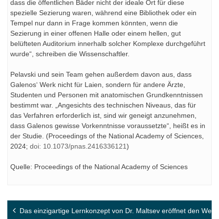
dass die öffentlichen Bäder nicht der ideale Ort für diese
spezielle Sezierung waren, während eine Bibliothek oder ein
Tempel nur dann in Frage kommen könnten, wenn die
Sezierung in einer offenen Halle oder einem hellen, gut
belüfteten Auditorium innerhalb solcher Komplexe durchgeführt
wurde“, schreiben die Wissenschaftler.
Pelavski und sein Team gehen außerdem davon aus, dass
Galenos‘ Werk nicht für Laien, sondern für andere Ärzte,
Studenten und Personen mit anatomischen Grundkenntnissen
bestimmt war. „Angesichts des technischen Niveaus, das für
das Verfahren erforderlich ist, sind wir geneigt anzunehmen,
dass Galenos gewisse Vorkenntnisse voraussetzte“, heißt es in
der Studie. (Proceedings of the National Academy of Sciences,
2024;
doi: 10.1073/pnas.2416336121
)
Quelle: Proceedings of the National Academy of Sciences
Beitragsnavigation
Das einzigartige Lernkonzept von Dr. Maltsev eröffnet den Weg i