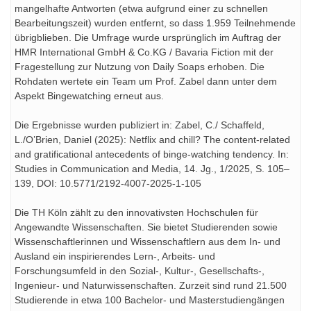
mangelhafte Antworten (etwa aufgrund einer zu schnellen
Bearbeitungszeit) wurden entfernt, so dass 1.959 Teilnehmende
übrigblieben. Die Umfrage wurde ursprünglich im Auftrag der
HMR International GmbH & Co.KG / Bavaria Fiction mit der
Fragestellung zur Nutzung von Daily Soaps erhoben. Die
Rohdaten wertete ein Team um Prof. Zabel dann unter dem
Aspekt Bingewatching erneut aus.
Die Ergebnisse wurden publiziert in: Zabel, C./ Schaffeld,
L./O’Brien, Daniel (2025): Netflix and chill? The content-related
and gratificational antecedents of binge-watching tendency. In:
Studies in Communication and Media, 14. Jg., 1/2025, S. 105–
139, DOI: 10.5771/2192-4007-2025-1-105
Die TH Köln zählt zu den innovativsten Hochschulen für
Angewandte Wissenschaften. Sie bietet Studierenden sowie
Wissenschaftlerinnen und Wissenschaftlern aus dem In- und
Ausland ein inspirierendes Lern-, Arbeits- und
Forschungsumfeld in den Sozial-, Kultur-, Gesellschafts-,
Ingenieur- und Naturwissenschaften. Zurzeit sind rund 21.500
Studierende in etwa 100 Bachelor- und Masterstudiengängen