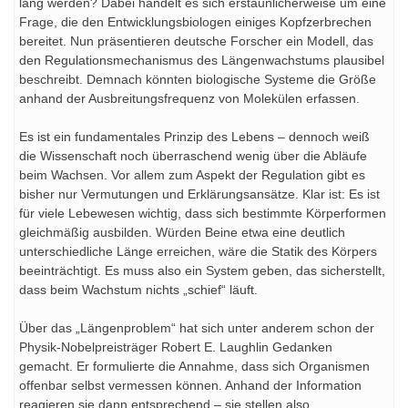
lang werden? Dabei handelt es sich erstaunlicherweise um eine
Frage, die den Entwicklungsbiologen einiges Kopfzerbrechen
bereitet. Nun präsentieren deutsche Forscher ein Modell, das
den Regulationsmechanismus des Längenwachstums plausibel
beschreibt. Demnach könnten biologische Systeme die Größe
anhand der Ausbreitungsfrequenz von Molekülen erfassen.
Es ist ein fundamentales Prinzip des Lebens – dennoch weiß
die Wissenschaft noch überraschend wenig über die Abläufe
beim Wachsen. Vor allem zum Aspekt der Regulation gibt es
bisher nur Vermutungen und Erklärungsansätze. Klar ist: Es ist
für viele Lebewesen wichtig, dass sich bestimmte Körperformen
gleichmäßig ausbilden. Würden Beine etwa eine deutlich
unterschiedliche Länge erreichen, wäre die Statik des Körpers
beeinträchtigt. Es muss also ein System geben, das sicherstellt,
dass beim Wachstum nichts „schief“ läuft.
Über das „Längenproblem“ hat sich unter anderem schon der
Physik-Nobelpreisträger Robert E. Laughlin Gedanken
gemacht. Er formulierte die Annahme, dass sich Organismen
offenbar selbst vermessen können. Anhand der Information
reagieren sie dann entsprechend – sie stellen also