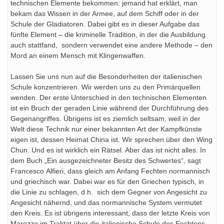
technischen Elemente bekommen: jemand hat erklärt, man
bekam das Wissen in der Armee, auf dem Schiff oder in der
Schule der Gladiatoren. Dabei gibt es in dieser Aufgabe das
fünfte Element – die kriminelle Tradition, in der die Ausbildung
auch stattfand, sondern verwendet eine andere Methode – den
Mord an einem Mensch mit Klingenwaffen.
Lassen Sie uns nun auf die Besonderheiten der italienischen
Schule konzentrieren. Wir werden uns zu den Primärquellen
wenden. Der erste Unterschied in den technischen Elementen
ist ein Bruch der geraden Linie während der Durchführung des
Gegenangriffes. Übrigens ist es ziemlich seltsam, weil in der
Welt diese Technik nur einer bekannten Art der Kampfkünste
eigen ist, dessen Heimat China ist. Wir sprechen über den Wing
Chun. Und es ist wirklich ein Rätsel. Aber das ist nicht alles. In
dem Buch „Ein ausgezeichneter Besitz des Schwertes“, sagt
Francesco Alfieri, dass gleich am Anfang Fechten normannisch
und griechisch war. Dabei war es für den Griechen typisch, in
die Linie zu schlagen, d.h. sich dem Gegner von Angesicht zu
Angesicht nähernd, und das normannische System vermutet
den Kreis. Es ist übrigens interessant, dass der letzte Kreis von
Marozzo im Traktat über die italienische Schule des Fechtens