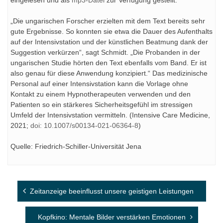
eingelesen und als
mp3-Datei
zur Verfügung gestellt.
„Die ungarischen Forscher erzielten mit dem Text bereits sehr
gute Ergebnisse. So konnten sie etwa die Dauer des Aufenthalts
auf der Intensivstation und der künstlichen Beatmung dank der
Suggestion verkürzen“, sagt Schmidt. „Die Probanden in der
ungarischen Studie hörten den Text ebenfalls vom Band. Er ist
also genau für diese Anwendung konzipiert.“ Das medizinische
Personal auf einer Intensivstation kann die Vorlage ohne
Kontakt zu einem Hypnotherapeuten verwenden und den
Patienten so ein stärkeres Sicherheitsgefühl im stressigen
Umfeld der Intensivstation vermitteln. (Intensive Care Medicine,
2021;
doi: 10.1007/s00134-021-06364-8
)
Quelle: Friedrich-Schiller-Universität Jena
Beitragsnavigation
Zeitanzeige beeinflusst unsere geistigen Leistungen
Kopfkino: Mentale Bilder verstärken Emotionen