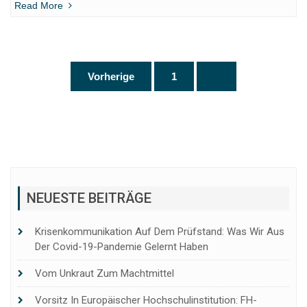
Read More
Seitennummerierung
Vorherige
1
2
der
Beiträge
NEUESTE BEITRÄGE
Krisenkommunikation Auf Dem Prüfstand: Was Wir Aus
Der Covid-19-Pandemie Gelernt Haben
Vom Unkraut Zum Machtmittel
Vorsitz In Europäischer Hochschulinstitution: FH-