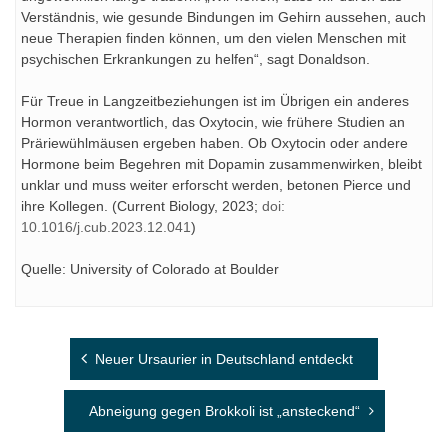
Verständnis, wie gesunde Bindungen im Gehirn aussehen, auch
neue Therapien finden können, um den vielen Menschen mit
psychischen Erkrankungen zu helfen“, sagt Donaldson.
Für Treue in Langzeitbeziehungen ist im Übrigen ein anderes
Hormon verantwortlich, das Oxytocin, wie frühere Studien an
Präriewühlmäusen ergeben haben. Ob Oxytocin oder andere
Hormone beim Begehren mit Dopamin zusammenwirken, bleibt
unklar und muss weiter erforscht werden, betonen Pierce und
ihre Kollegen. (Current Biology, 2023;
doi:
10.1016/j.cub.2023.12.041
)
Quelle: University of Colorado at Boulder
Beitragsnavigation
Neuer Ursaurier in Deutschland entdeckt
Abneigung gegen Brokkoli ist „ansteckend“