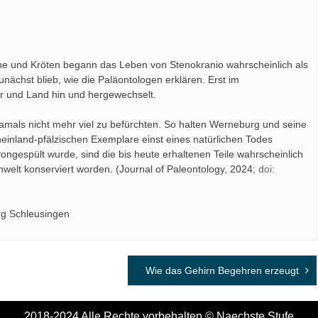
he und Kröten begann das Leben von Stenokranio wahrscheinlich als
unächst blieb, wie die Paläontologen erklären. Erst im
r und Land hin und hergewechselt.
mals nicht mehr viel zu befürchten. So halten Werneburg und seine
heinland-pfälzischen Exemplare einst eines natürlichen Todes
ongespült wurde, sind die bis heute erhaltenen Teile wahrscheinlich
welt konserviert worden. (Journal of Paleontology, 2024;
doi:
rg Schleusingen
Wie das Gehirn Begehren erzeugt
2018-2024 Alle Rechte vorbehalten © Naechste Stufe