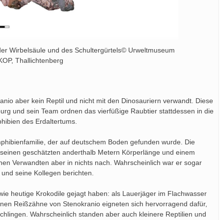
 der Wirbelsäule und des Schultergürtels© Urweltmuseum
P, Thallichtenberg
nio aber kein Reptil und nicht mit den Dinosauriern verwandt. Diese
burg und sein Team ordnen das vierfüßige Raubtier stattdessen in die
phibien des Erdaltertums.
 Amphibienfamilie, der auf deutschem Boden gefunden wurde. Die
 seinen geschätzten anderthalb Metern Körperlänge und einem
nen Verwandten aber in nichts nach. Wahrscheinlich war er sogar
 und seine Kollegen berichten.
wie heutige Krokodile gejagt haben: als Lauerjäger im Flachwasser
nen Reißzähne von Stenokranio eigneten sich hervorragend dafür,
hlingen. Wahrscheinlich standen aber auch kleinere Reptilien und