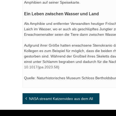
Amphibien auf seiner Speisekarte.
Ein Leben zwischen Wasser und Land
Als Amphibie und entfernter Verwandten heutiger Frösc
Laich im Wasser, wo er auch als geschlüpftes Jungtier z
Erwachsenenalter seien die Tiere dann zwischen Wasse
Aufgrund ihrer Größe hatten erwachsene Stenokranio da
Kollegen es zum Beispiel für möglich, dass die beiden r
gestorben sind. Während der Großteil ihres Skeletts dav
einst unter Schlamm begraben und dadurch für die Nach
10.1017/jpa.2023.58
)
Quelle: Naturhistorisches Museum Schloss Bertholdsbu
Beitragsnavigation
NASA streamt Katzenvideo aus dem All