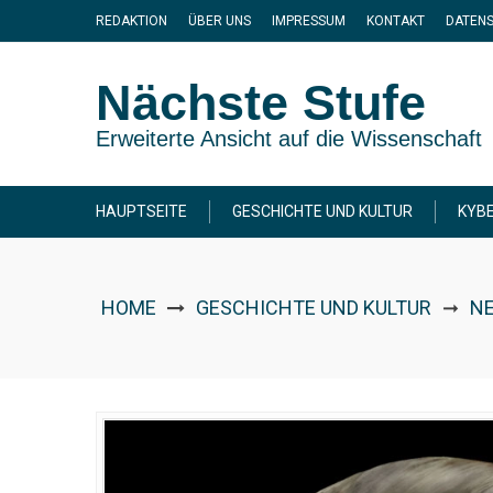
Skip
REDAKTION
ÜBER UNS
IMPRESSUM
KONTAKT
DATEN
to
content
Nächste Stufe
Erweiterte Ansicht auf die Wissenschaft
HAUPTSEITE
GESCHICHTE UND KULTUR
KYBE
HOME
GESCHICHTE UND KULTUR
NE
➞