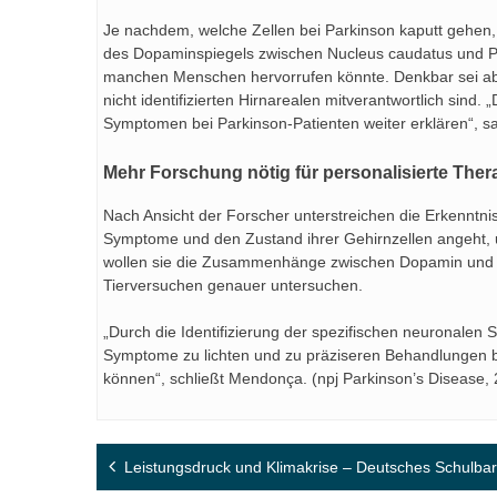
Je nachdem, welche Zellen bei Parkinson kaputt gehen,
des Dopaminspiegels zwischen Nucleus caudatus und P
manchen Menschen hervorrufen könnte. Denkbar sei abe
nicht identifizierten Hirnarealen mitverantwortlich sind.
Symptomen bei Parkinson-Patienten weiter erklären“, 
Mehr Forschung nötig für personalisierte Ther
Nach Ansicht der Forscher unterstreichen die Erkenntni
Symptome und den Zustand ihrer Gehirnzellen angeht, un
wollen sie die Zusammenhänge zwischen Dopamin und e
Tierversuchen genauer untersuchen.
„Durch die Identifizierung der spezifischen neuronalen 
Symptome zu lichten und zu präziseren Behandlungen be
können“, schließt Mendonça. (npj Parkinson’s Disease,
Beitragsnavigation
Leistungsdruck und Klimakrise – Deutsches Schulbar