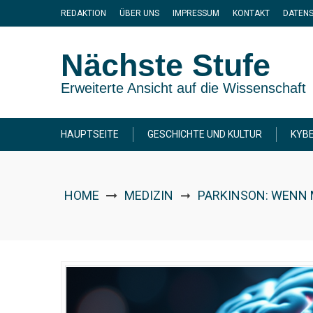
Skip
REDAKTION
ÜBER UNS
IMPRESSUM
KONTAKT
DATEN
to
content
Nächste Stufe
Erweiterte Ansicht auf die Wissenschaft
HAUPTSEITE
GESCHICHTE UND KULTUR
KYBE
HOME
MEDIZIN
PARKINSON: WENN 
➞