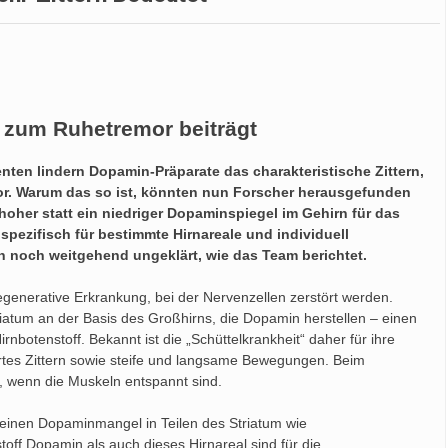
 zum Ruhetremor beiträgt
ten lindern Dopamin-Präparate das charakteristische Zittern,
or. Warum das so ist, könnten nun Forscher herausgefunden
hoher statt ein niedriger Dopaminspiegel im Gehirn für das
t spezifisch für bestimmte Hirnareale und individuell
ch noch weitgehend ungeklärt, wie das Team berichtet.
egenerative Erkrankung, bei der Nervenzellen zerstört werden.
atum an der Basis des Großhirns, die Dopamin herstellen – einen
botenstoff. Bekannt ist die „Schüttelkrankheit“ daher für ihre
rtes Zittern sowie steife und langsame Bewegungen. Beim
, wenn die Muskeln entspannt sind.
einen Dopaminmangel in Teilen des Striatum wie
f Dopamin als auch dieses Hirnareal sind für die