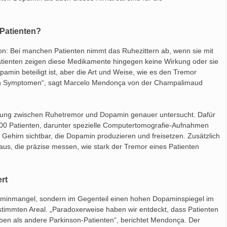
-Patienten?
on: Bei manchen Patienten nimmt das Ruhezittern ab, wenn sie mit
tienten zeigen diese Medikamente hingegen keine Wirkung oder sie
amin beteiligt ist, aber die Art und Weise, wie es den Tremor
schen Symptomen“, sagt Marcelo Mendonça von der Champalimaud
ung zwischen Ruhetremor und Dopamin genauer untersucht. Dafür
500 Patienten, darunter spezielle Computertomografie-Aufnahmen
ehirn sichtbar, die Dopamin produzieren und freisetzen. Zusätzlich
s, die präzise messen, wie stark der Tremor eines Patienten
rt
minmangel, sondern im Gegenteil einen hohen Dopaminspiegel im
stimmten Areal. „Paradoxerweise haben wir entdeckt, dass Patienten
n als andere Parkinson-Patienten“, berichtet Mendonça. Der