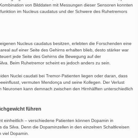
e Kombination von Bilddaten mit Messungen dieser Sensoren konnten
funktion im Nucleus caudatus und der Schwere des Ruhetremors
en eigenen Nucleus caudatus besitzen, erlebten die Forschenden eine
eal auf einer Seite des Gehirns erhalten blieb, desto stärker war
steuert jede Seite des Gehirns die Bewegung auf der
ilva. Beim Ruhetremor scheint es jedoch anders zu sein.
en Nuclei caudati bei Tremor-Patienten liegen oder daran, dass
 beeinflusst, vermuten Mendonça und seine Kollegen. Der Verlust
n Neuronen kann demnach zwischen den Hirnhälften unterschiedlich
ichgewicht führen
ht einheitlich – verschiedene Patienten können Dopamin in
es da Silva. Denn die Dopaminzellen in den einzelnen Schaltkreisen
h viel Dopamin.