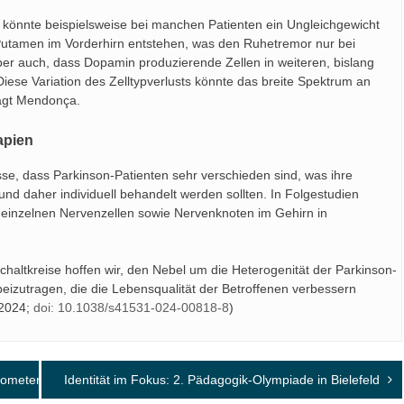
 könnte beispielsweise bei manchen Patienten ein Ungleichgewicht
utamen im Vorderhirn entstehen, was den Ruhetremor nur bei
r auch, dass Dopamin produzierende Zellen in weiteren, bislang
 „Diese Variation des Zelltypverlusts könnte das breite Spektrum an
sagt Mendonça.
apien
sse, dass Parkinson-Patienten sehr verschieden sind, was ihre
d daher individuell behandelt werden sollten. In Folgestudien
inzelnen Nervenzellen sowie Nervenknoten im Gehirn in
Schaltkreise hoffen wir, den Nebel um die Heterogenität der Parkinson-
izutragen, die die Lebensqualität der Betroffenen verbessern
 2024;
doi: 10.1038/s41531-024-00818-8
)
ometer spiegelt aktuelle Sorgen von Schüler:innen
Identität im Fokus: 2. Pädagogik-Olympiade in Bielefeld