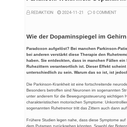
REDAKTION
2024-11-21
0 COMMENT
Wie der Dopaminspiegel im Gehirn
Paradoxon aufgelöst? Bei manchen Parkinson-Patien
bei anderen verstärkt diese Therapie den Ruhetrem
haben. Sie entdeckten, dass in manchen Fällen ein 
Ruhezittern verantwortlich ist. Dieser Effekt schein
unterschiedlich zu sein. Warum das so ist, ist jedo
Die Parkinson-Krankheit ist eine fortschreitende neurod
Besonders betroffen sind Neuronen im sogenannten Stri
unter anderem für die Bewegungssteuerung wichtigen Hirn
charakteristischen motorischen Symptome: Unkontrollie
sogenannten Ruhetremor tritt das Zittern auch dann auf
Frühere Studien legen nahe, dass diese Symptome auf 
dem Putamen zurückgehen könnten. Sowohl der Botenstof