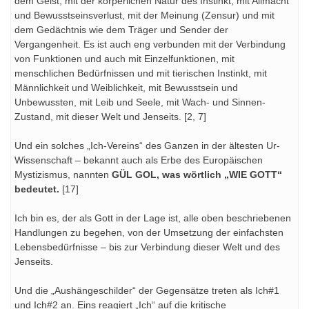
dem Geist, mit der körperlichen Natur des Instinkt, mit Allmacht
und Bewusstseinsverlust, mit der Meinung (Zensur) und mit
dem Gedächtnis wie dem Träger und Sender der
Vergangenheit. Es ist auch eng verbunden mit der Verbindung
von Funktionen und auch mit Einzelfunktionen, mit
menschlichen Bedürfnissen und mit tierischen Instinkt, mit
Männlichkeit und Weiblichkeit, mit Bewusstsein und
Unbewussten, mit Leib und Seele, mit Wach- und Sinnen-
Zustand, mit dieser Welt und Jenseits. [2, 7]
Und ein solches „Ich-Vereins“ des Ganzen in der ältesten Ur-
Wissenschaft – bekannt auch als Erbe des Europäischen
Mystizismus, nannten
GÜL GOL, was wörtlich „WIE GOTT“
bedeutet.
[17]
Ich bin es, der als Gott in der Lage ist, alle oben beschriebenen
Handlungen zu begehen, von der Umsetzung der einfachsten
Lebensbedürfnisse – bis zur Verbindung dieser Welt und des
Jenseits.
Und die „Aushängeschilder“ der Gegensätze treten als Ich#1
und Ich#2 an. Eins reagiert „Ich“ auf die kritische