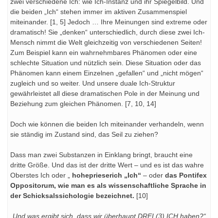
zwei verschiedene Ich: wie Ich-Instanz und ihr Spiegelbild. Und
die beiden „Ich“ stehen immer im aktiven Zusammenspiel
miteinander. [1, 5] Jedoch … Ihre Meinungen sind extreme oder
dramatisch! Sie „denken“ unterschiedlich, durch diese zwei Ich-
Mensch nimmt die Welt gleichzeitig von verschiedenen Seiten!
Zum Beispiel kann ein wahrnehmbares Phänomen oder eine
schlechte Situation und nützlich sein. Diese Situation oder das
Phänomen kann einem Einzelnen „gefallen“ und „nicht mögen“
zugleich und so weiter. Und unsere duale Ich-Struktur
gewährleistet all diese dramatischen Pole in der Meinung und
Beziehung zum gleichen Phänomen. [7, 10, 14]
Doch wie können die beiden Ich miteinander verhandeln, wenn
sie ständig im Zustand sind, das Seil zu ziehen?
Dass man zwei Substanzen in Einklang bringt, braucht eine
dritte Größe. Und das ist der dritte Wert – und es ist das wahre
Oberstes Ich oder „
hoheprieserich „Ich“
– oder
das Pontifex
Oppositorum, wie man es als wissenschaftliche Sprache in
der Schicksalssichologie bezeichnet.
[10]
„
Und was ergibt sich, dass wir überhaupt DREI (3) ICH haben?“
,