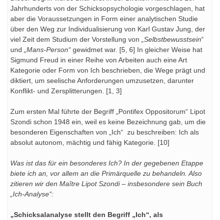
Jahrhunderts von der Schicksopsychologie vorgeschlagen, hat
aber die Voraussetzungen in Form einer analytischen Studie
über den Weg zur Individualisierung von Karl Gustav Jung, der
viel Zeit dem Studium der Vorstellung von
„Selbstbewusstsein
“
und
„Mans-Person“
gewidmet war. [5, 6] In gleicher Weise hat
Sigmund Freud in einer Reihe von Arbeiten auch eine Art
Kategorie oder Form von Ich beschrieben, die Wege prägt und
diktiert, um seelische Anforderungen umzusetzen, darunter
Konflikt- und Zersplitterungen. [1, 3]
Zum ersten Mal führte der Begriff „Pontifex Oppositorum“ Lipot
Szondi schon 1948 ein, weil es keine Bezeichnung gab, um die
besonderen Eigenschaften von „Ich“ zu beschreiben: Ich als
absolut autonom, mächtig und fähig Kategorie. [10]
Was ist das für ein besonderes Ich? In der gegebenen Etappe
biete ich an, vor allem an die Primärquelle zu behandeln. Also
zitieren wir den Maître Lipot Szondi – insbesondere sein Buch
„Ich-Analyse“:
„Schicksalanalyse stellt den Begriff „Ich“, als