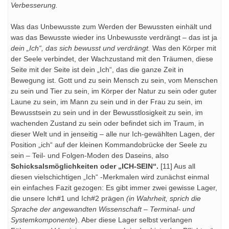
Verbesserung.
Was das Unbewusste zum Werden der Bewussten einhält und
was das Bewusste wieder ins Unbewusste verdrängt – das ist ja
dein „Ich“, das sich bewusst und verdrängt.
Was den Körper mit
der Seele verbindet, der Wachzustand mit den Träumen, diese
Seite mit der Seite ist dein „Ich“, das die ganze Zeit in
Bewegung ist. Gott und zu sein Mensch zu sein, vom Menschen
zu sein und Tier zu sein, im Körper der Natur zu sein oder guter
Laune zu sein, im Mann zu sein und in der Frau zu sein, im
Bewusstsein zu sein und in der Bewusstlosigkeit zu sein, im
wachenden Zustand zu sein oder befindet sich im Traum, in
dieser Welt und in jenseitig – alle nur Ich-gewählten Lagen, der
Position „ich“ auf der kleinen Kommandobrücke der Seele zu
sein – Teil- und Folgen-Moden des Daseins, also
Schicksalsmöglichkeiten oder „ICH-SEIN“.
[11] Aus all
diesen vielschichtigen „Ich“ -Merkmalen wird zunächst einmal
ein einfaches Fazit gezogen: Es gibt immer zwei gewisse Lager,
die unsere Ich#1 und Ich#2 prägen
(in Wahrheit, sprich die
Sprache der angewandten Wissenschaft – Terminal- und
Systemkomponente
). Aber diese Lager selbst verlangen