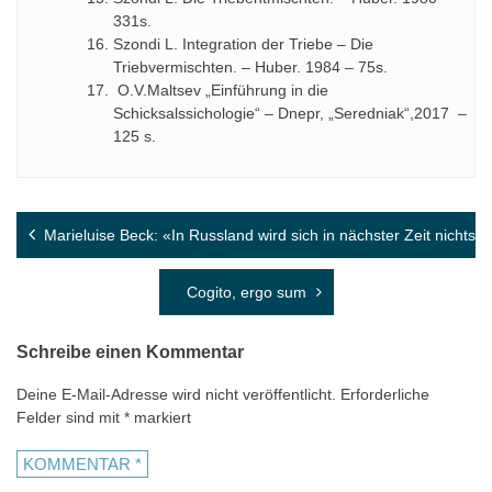
331s.
Szondi L. Integration der Triebe – Die
Triebvermischten. – Huber. 1984 – 75s.
O.V.Maltsev „Einführung in die
Schicksalssichologie“ – Dnepr, „Seredniak“,2017 –
125 s.
Beitragsnavigation
Marieluise Beck: «In Russland wird sich in nächster Zeit nichts 
Cogito, ergo sum
Schreibe einen Kommentar
Deine E-Mail-Adresse wird nicht veröffentlicht.
Erforderliche
Felder sind mit
*
markiert
KOMMENTAR
*