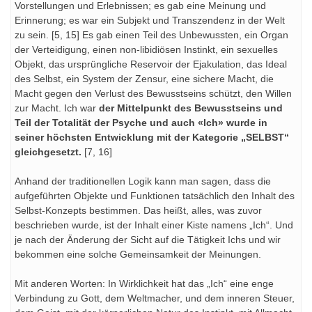
Vorstellungen und Erlebnissen; es gab eine Meinung und
Erinnerung; es war ein Subjekt und Transzendenz in der Welt
zu sein. [5, 15] Es gab einen Teil des Unbewussten, ein Organ
der Verteidigung, einen non-libidiösen Instinkt, ein sexuelles
Objekt, das ursprüngliche Reservoir der Ejakulation, das Ideal
des Selbst, ein System der Zensur, eine sichere Macht, die
Macht gegen den Verlust des Bewusstseins schützt, den Willen
zur Macht. Ich war
der Mittelpunkt des Bewusstseins und
Teil der Totalität der Psyche und auch «Ich» wurde in
seiner höchsten Entwicklung mit der Kategorie „SELBST“
gleichgesetzt.
[7, 16]
Anhand der traditionellen Logik kann man sagen, dass die
aufgeführten Objekte und Funktionen tatsächlich den Inhalt des
Selbst-Konzepts bestimmen. Das heißt, alles, was zuvor
beschrieben wurde, ist der Inhalt einer Kiste namens „Ich“. Und
je nach der Änderung der Sicht auf die Tätigkeit Ichs und wir
bekommen eine solche Gemeinsamkeit der Meinungen.
Mit anderen Worten: In Wirklichkeit hat das „Ich“ eine enge
Verbindung zu Gott, dem Weltmacher, und dem inneren Steuer,