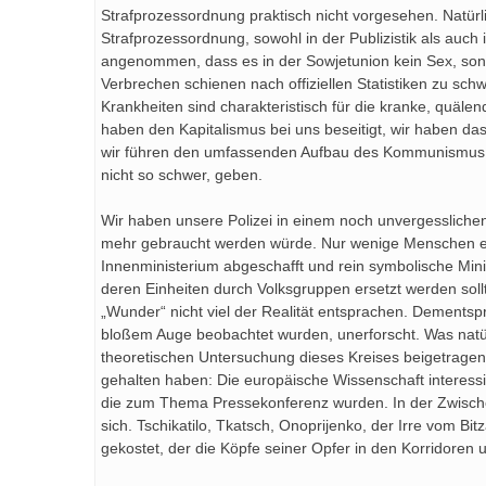
Strafprozessordnung praktisch nicht vorgesehen. Natürl
Strafprozessordnung, sowohl in der Publizistik als auch
angenommen, dass es in der Sowjetunion kein Sex, so
Verbrechen schienen nach offiziellen Statistiken zu sc
Krankheiten sind charakteristisch für die kranke, quäle
haben den Kapitalismus bei uns beseitigt, wir haben da
wir führen den umfassenden Aufbau des Kommunismus dur
nicht so schwer, geben.
Wir haben unsere Polizei in einem noch unvergesslichen 
mehr gebraucht werden würde. Nur wenige Menschen eri
Innenministerium abgeschafft und rein symbolische Mini
deren Einheiten durch Volksgruppen ersetzt werden soll
„Wunder“ nicht viel der Realität entsprachen. Dements
bloßem Auge beobachtet wurden, unerforscht. Was natür
theoretischen Untersuchung dieses Kreises beigetragen 
gehalten haben: Die europäische Wissenschaft interes
die zum Thema Pressekonferenz wurden. In der Zwischen
sich. Tschikatilo, Tkatsch, Onoprijenko, der Irre vom
gekostet, der die Köpfe seiner Opfer in den Korridoren 