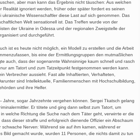
äuschen, aber man kann das Ergebnis nicht täuschen: Aus welchen
alität ignoriert werden, früher oder später fordert es seinen
ei ukrainische Wissenschaftler diese Last auf sich genommen. Das
haftlichen Welt sensationell ist. Das Treffen wurde von der
listen der Ukraine in Odessa und der regionalen Zweigstelle der
ganisiert und durchgeführt.
 ist es heute nicht möglich, ein Modell zu erstellen und die Arbeit
ammenzufassen, bis eine der Ermittlungsgruppen den mutmaßlichen
agte auch, dass der sogenannte Wahnsinnige kaum schnell und rasch
r nur am Tatort und zum Tatzeitpunkt festgenommen werden kann.
ein Verbrecher aussieht. Fast alle Inhaftierten, Verhafteten,
arunter sind Intellektuelle, Familienmenschen mit Hochschulbildung,
ehörden und ihre Helfer.
e – Jahre, sogar Jahrzehnte vergehen können. Sergei Tkatsch gelang
minalermittler. Er tötete und ging dann selbst zum Tatort, um
in welche Richtung die Suche nach dem Täter geht, verwirrte er die
dass dieser straffe und erfolgreich dienende Offizier ein Abschaum
für schwache Nerven: Während sie auf ihm kamen, während er
es Bild gemacht wurde, wurden 11 Personen, die nichts damit zu tun