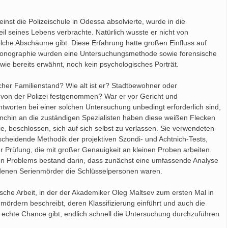
einst die Polizeischule in Odessa absolvierte, wurde in die
eil seines Lebens verbrachte. Natürlich wusste er nicht von
lche Abschäume gibt. Diese Erfahrung hatte großen Einfluss auf
 Monographie wurden eine Untersuchungsmethode sowie forensische
wie bereits erwähnt, noch kein psychologisches Porträt.
her Familienstand? Wie alt ist er? Stadtbewohner oder
von der Polizei festgenommen? War er vor Gericht und
worten bei einer solchen Untersuchung unbedingt erforderlich sind,
ainchin an die zuständigen Spezialisten haben diese weißen Flecken
ie, beschlossen, sich auf sich selbst zu verlassen. Sie verwendeten
tscheidende Methodik der projektiven Szondi- und Achtnich-Tests,
Prüfung, die mit großer Genauigkeit an kleinen Proben arbeiten.
hen Problems bestand darin, dass zunächst eine umfassende Analyse
i denen Serienmörder die Schlüsselpersonen waren.
ische Arbeit, in der der Akademiker Oleg Maltsev zum ersten Mal in
mördern beschreibt, deren Klassifizierung einführt und auch die
echte Chance gibt, endlich schnell die Untersuchung durchzuführen