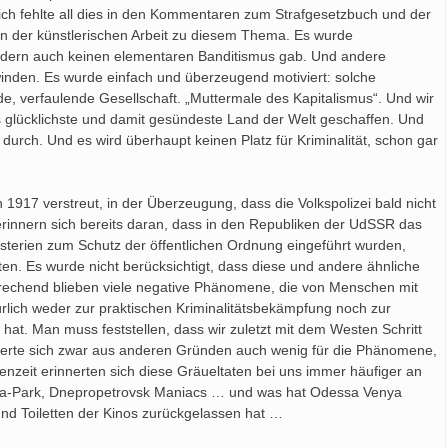
ich fehlte all dies in den Kommentaren zum Strafgesetzbuch und der
 in der künstlerischen Arbeit zu diesem Thema. Es wurde
ndern auch keinen elementaren Banditismus gab. Und andere
hwinden. Es wurde einfach und überzeugend motiviert: solche
nde, verfaulende Gesellschaft. „Muttermale des Kapitalismus“. Und wir
s glücklichste und damit gesündeste Land der Welt geschaffen. Und
ch. Und es wird überhaupt keinen Platz für Kriminalität, schon gar
1917 verstreut, in der Überzeugung, dass die Volkspolizei bald nicht
nnern sich bereits daran, dass in den Republiken der UdSSR das
sterien zum Schutz der öffentlichen Ordnung eingeführt wurden,
ten. Es wurde nicht berücksichtigt, dass diese und andere ähnliche
prechend blieben viele negative Phänomene, die von Menschen mit
lich weder zur praktischen Kriminalitätsbekämpfung noch zur
hat. Man muss feststellen, dass wir zuletzt mit dem Westen Schritt
sierte sich zwar aus anderen Gründen auch wenig für die Phänomene,
zeit erinnerten sich diese Gräueltaten bei uns immer häufiger an
 Bitza-Park, Dnepropetrovsk Maniacs … und was hat Odessa Venya
und Toiletten der Kinos zurückgelassen hat …