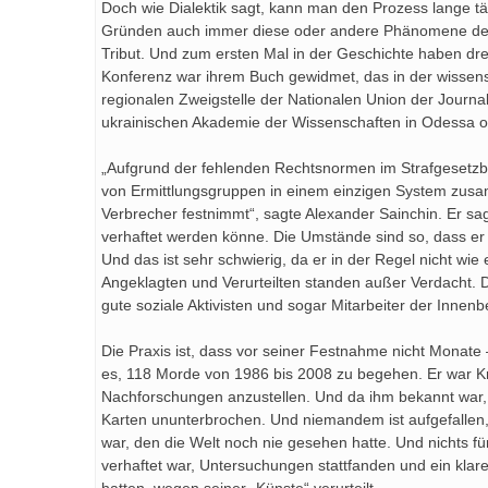
Doch wie Dialektik sagt, kann man den Prozess lange t
Gründen auch immer diese oder andere Phänomene der Re
Tribut. Und zum ersten Mal in der Geschichte haben dr
Konferenz war ihrem Buch gewidmet, das in der wissensc
regionalen Zweigstelle der Nationalen Union der Journa
ukrainischen Akademie der Wissenschaften in Odessa or
„Aufgrund der fehlenden Rechtsnormen im Strafgesetzbuch
von Ermittlungsgruppen in einem einzigen System zus
Verbrecher festnimmt“, sagte Alexander Sainchin. Er s
verhaftet werden könne. Die Umstände sind so, dass e
Und das ist sehr schwierig, da er in der Regel nicht wie 
Angeklagten und Verurteilten standen außer Verdacht. D
gute soziale Aktivisten und sogar Mitarbeiter der Innenb
Die Praxis ist, dass vor seiner Festnahme nicht Monat
es, 118 Morde von 1986 bis 2008 zu begehen. Er war Kri
Nachforschungen anzustellen. Und da ihm bekannt war, 
Karten ununterbrochen. Und niemandem ist aufgefallen, 
war, den die Welt noch nie gesehen hatte. Und nichts 
verhaftet war, Untersuchungen stattfanden und ein klar
hatten, wegen seiner „Künste“ verurteilt.