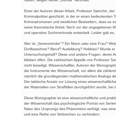
Einer der Autoren dieser Arbeit, Professor Sainchin, der 
Kriminalpolizei geschickt, in der er einen bedeutenden T
Kriminalromanen und westlichen Bestsellern, dass es so
seine theoretische Arbeit: Noch vor der angegebenen
und operative Suchmerkmale entwickelt. Leider gab es, 
Wer ist „Serienmörder“? Ein Mann oder eine Frau? Welc
Dorfbewohner? Beruf? Ausbildung? Hobbies? Wurde er 
Untersuchungshaft? Diese und andere Fragen, deren Ant
blieben offen. Die zahlreichen Appelle von Professor S
nicht beseitigt. Wissenschaftler, Autoren der Monograph
die Instrumente der Wissenschaft, vor allem die zählen
nämlich die grundlegenden mathematischen Analoga der 
Der taktische Ansatz zur Lösung eines wissenschaftlic
der Materialien von Straffällen durchgeführt wurde, be
Diese Monographie ist eine wissenschaftliche und prakt
der Wissenschaft das psychologische Porträt von Serien
Natur des Ursprungs des Phänomens verfolgt, was eine 
und eine Reihe von Verbrechen zu verhindern.